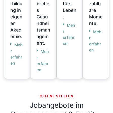
rbildu
bliche
fürs
zahlb
ng in
s
Leben
are
eigen
Gesu
.
Mome
er
ndhei
nte.
Meh
Akad
tsman
r
Meh
emie.
agem
erfahr
r
ent.
en
erfahr
Meh
en
r
Meh
erfahr
r
en
erfahr
en
OFFENE STELLEN
Jobangebote im